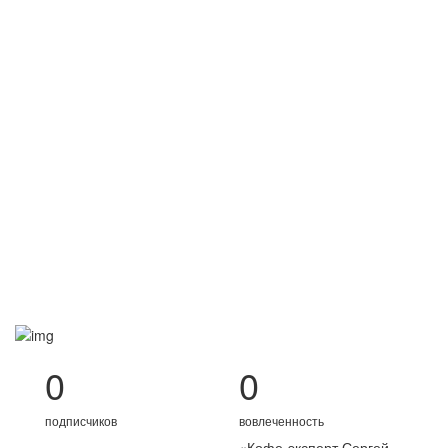
Association of Europe), положив начало целому
ряду кофейных инициатив, таких как проведение
национального Чемпионата Бариста.
Лингвист-переводчик по специальности,
кофейное образование получил в Италии, где
долгое время жил и работал.
Побывал на
кофейных плантациях всех континентов, по
кофейной тематике посетил более 100 стран
мира.
Максималист по убеждениям и кофейный фанат
по жизни.
0
0
подписчиков
вовлеченность
«
Кофе-эксперт Сергей