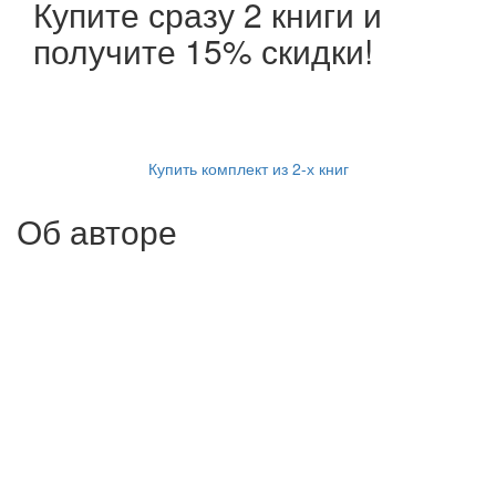
Купите сразу 2 книги и
получите 15% скидки!
Купить комплект из 2-х книг
Об авторе
Сергей Реминный – кофейный эксперт, владелец
компании IONIA il caffe, кофейный блогер и
писатель, автор для своей 400-тысячной
аудитории подписчиков-кофеманов на Facebook,
где он ведет один из самых активных ресурсов в
кофейном Интернете.
В течение 5 лет Сергей являлся первым
украинским координатором Европейской
Кофейной Ассоциации SCAE (Speciality Coffee